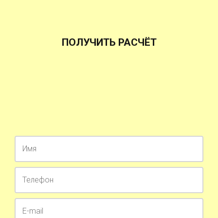
ПОЛУЧИТЬ РАСЧЁТ
{hnn}
{mnn}
{hl}
{ml}
{snn}
{sl}
Имя
Телефон
E-mail